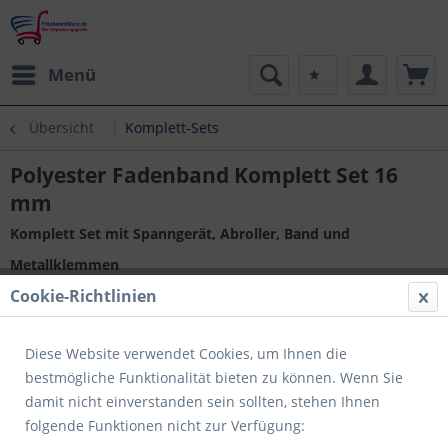
Menü
Übersicht
Komplett-Sets
Polyester Fadenband Komplett Set 16
mm
Komplett Set mit Spanngerät, Abroller, Band und
Metallklemmen
Cookie-Richtlinien
Diese Website verwendet Cookies, um Ihnen die
bestmögliche Funktionalität bieten zu können. Wenn Sie
damit nicht einverstanden sein sollten, stehen Ihnen
folgende Funktionen nicht zur Verfügung: