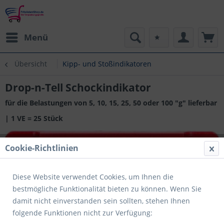
Menü
Übersicht
Kipp- und Stoßindikatoren
Drop-n-Tell Schockindikator
für die Belastungen von 5, 10, 15, 25, 50 oder 100 "g" lieferbar
| 1 VE = 25 Stück
Cookie-Richtlinien
Diese Website verwendet Cookies, um Ihnen die
bestmögliche Funktionalität bieten zu können. Wenn Sie
damit nicht einverstanden sein sollten, stehen Ihnen
folgende Funktionen nicht zur Verfügung: