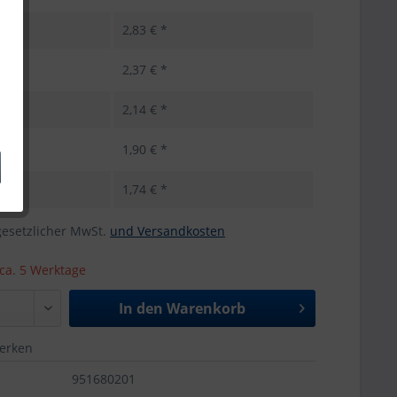
k
2,83 € *
ck
2,37 € *
ck
2,14 € *
ck
1,90 € *
ück
1,74 € *
 gesetzlicher MwSt.
und Versandkosten
 ca. 5 Werktage
In den
Warenkorb
merken
951680201