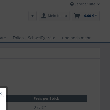
Service/Hilfe
Mein Konto
0,00 € *
ate
Folien | Schweißgeräte
und noch mehr
Preis per Stück
k
3,78 € *