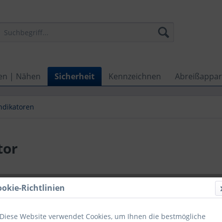
en | Nähen
Sicherheit
Kennzeichnen
Abreißappar
ndikatoren
tor
ookie-Richtlinien
Menge
Diese Website verwendet Cookies, um Ihnen die bestmögliche
ab
25
Stüc