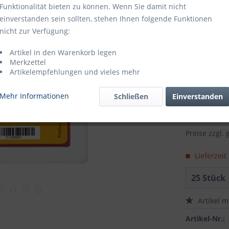
Funktionalität bieten zu können. Wenn Sie damit nicht
ab
50
Stüc
einverstanden sein sollten, stehen Ihnen folgende Funktionen
nicht zur Verfügung:
ab
100
Stü
Artikel in den Warenkorb legen
Merkzettel
ab
200
Stü
Artikelempfehlungen und vieles mehr
ab
500
Stü
Mehr Informationen
Schließen
Einverstanden
ab
1200
St
Preise zzgl.
Lieferzeit
Artikel 
Artikel-Nr.: