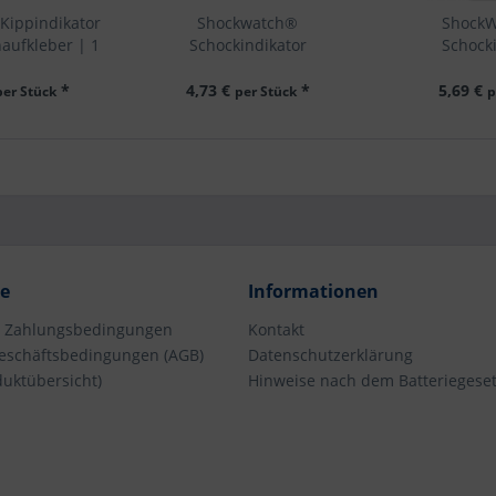
 Kippindikator
Shockwatch®
ShockW
aufkleber | 1
Schockindikator
Schock
 Stück
für die Belastungen von 10,
Lieferb
15, 25, 37, 50, 75 oder 100 "g"
Belastungen vo
*
4,73 €
*
5,69 €
per Stück
per Stück
p
lieferbar | 1 VE = 50 Stück
37, 50 bzw. 75
St
ce
Informationen
d Zahlungsbedingungen
Kontakt
eschäftsbedingungen (AGB)
Datenschutzerklärung
duktübersicht)
Hinweise nach dem Batteriegeset