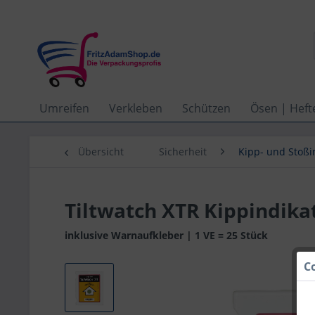
Umreifen
Verkleben
Schützen
Ösen | Heft
Übersicht
Sicherheit
Kipp- und Stoßi
Tiltwatch XTR Kippindika
inklusive Warnaufkleber | 1 VE = 25 Stück
C