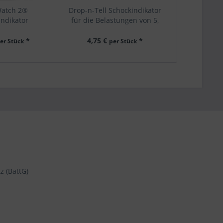
atch 2®
Drop-n-Tell Schockindikator
indikator
für die Belastungen von 5,
ar für die
10, 15, 25, 50 oder 100 "g"
n 5, 10, 15, 25,
lieferbar | 1 VE = 25 Stück
*
4,75 €
*
er Stück
per Stück
 "G" | 1 VE = 25
ück
z (BattG)