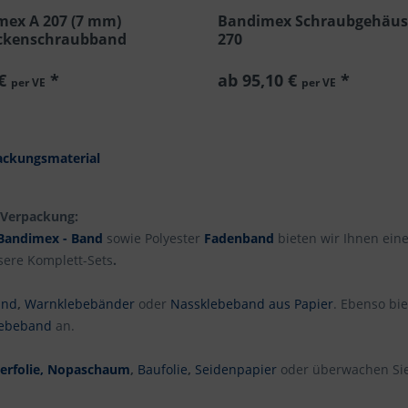
ex A 207 (7 mm)
Bandimex Schraubgehäus
ckenschraubband
270
 €
*
ab 95,10 €
*
per VE
per VE
packungsmaterial
e Verpackung:
Bandimex - Band
sowie Polyester
Fadenband
bieten wir Ihnen eine
sere Komplett-Sets
.
and
,
Warnklebebänder
oder
Nassklebeband aus Papier
. Ebenso bi
lebeband
an.
terfolie, Nopaschaum
,
Baufolie
,
Seidenpapier
oder überwachen Sie