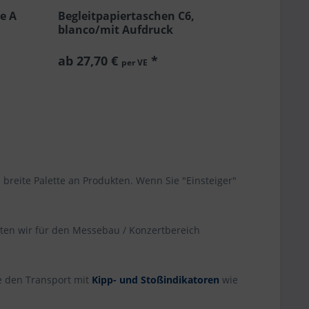
e A
Begleitpapiertaschen C6,
blanco/mit Aufdruck
ab 27,70 €
*
per VE
 breite Palette an Produkten. Wenn Sie "Einsteiger"
eten wir für den Messebau / Konzertbereich
 den Transport mit
Kipp- und Stoßindikatoren
wie