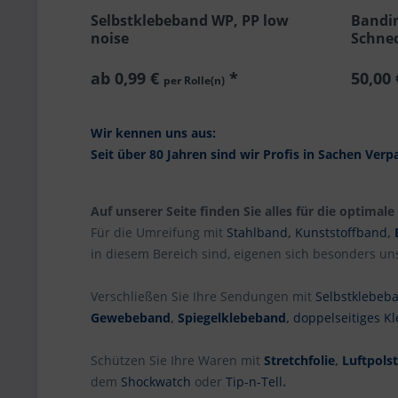
Selbstklebeband WP, PP low
Bandim
noise
Schne
ab 0,99 €
*
50,00
per Rolle(n)
Wir kennen uns aus:
Seit über 80 Jahren sind wir Profis in Sachen Ver
Auf unserer Seite finden Sie alles für die optimal
Für die Umreifung mit
Stahlband
,
Kunststoffband
,
in diesem Bereich sind, eigenen sich besonders un
Verschließen Sie Ihre Sendungen mit
Selbstklebeb
Gewebeband
,
Spiegelklebeband
,
doppelseitiges K
Schützen Sie Ihre Waren mit
Stretchfolie
,
Luftpols
dem
Shockwatch
oder
Tip-n-Tell
.