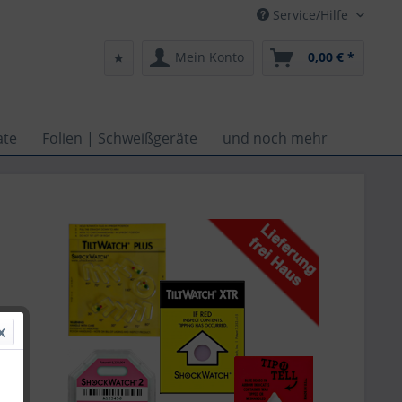
Service/Hilfe
Mein Konto
0,00 € *
ate
Folien | Schweißgeräte
und noch mehr