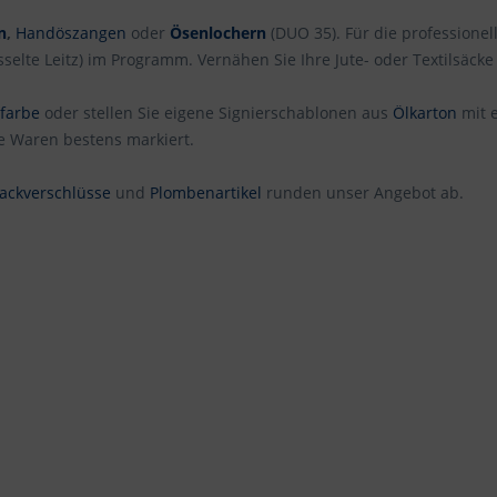
n
,
Handöszangen
oder
Ösenlochern
(DUO 35). Für die professione
elte Leitz) im Programm. Vernähen Sie Ihre Jute- oder Textilsäcke
rfarbe
oder stellen Sie eigene Signierschablonen aus
Ölkarton
mit 
e Waren bestens markiert.
ackverschlüsse
und
Plombenartikel
runden unser Angebot ab.