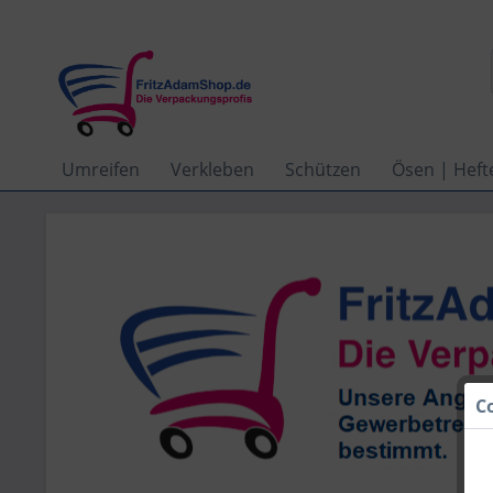
Umreifen
Verkleben
Schützen
Ösen | Heft
C