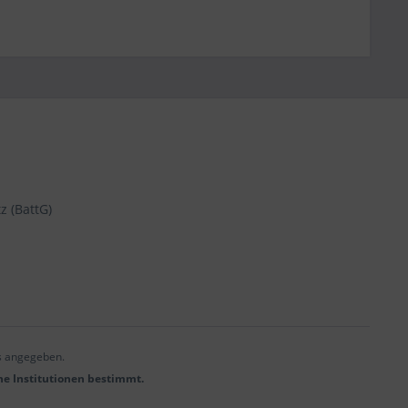
z (BattG)
s angegeben.
he Institutionen bestimmt.