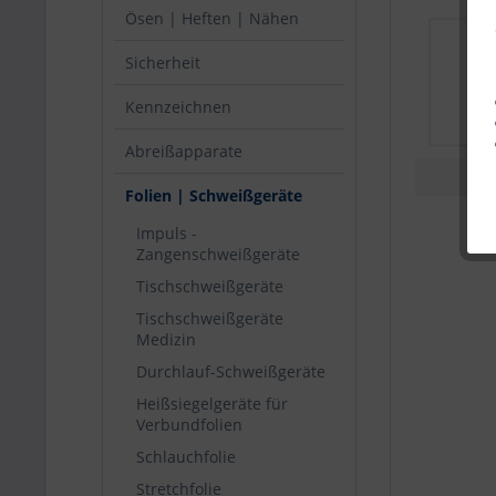
Ösen | Heften | Nähen
Sicherheit
Kennzeichnen
Abreißapparate
Folien | Schweißgeräte
Impuls -
Zangenschweißgeräte
Tischschweißgeräte
Tischschweißgeräte
Medizin
Durchlauf-Schweißgeräte
Heißsiegelgeräte für
Verbundfolien
Schlauchfolie
Stretchfolie