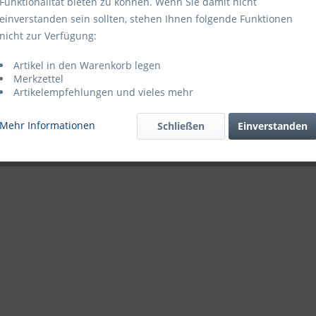
Funktionalität bieten zu können. Wenn Sie damit nicht
einverstanden sein sollten, stehen Ihnen folgende Funktionen
nicht zur Verfügung:
Artikel in den Warenkorb legen
Merkzettel
Artikelempfehlungen und vieles mehr
Standard
Schreib-/Stempelfeld
Mehr Informationen
Schließen
Einverstanden