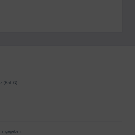
z (BattG)
s angegeben.