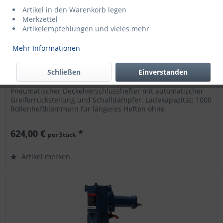
Artikel in den Warenkorb legen
Merkzettel
Artikelempfehlungen und vieles mehr
Mehr Informationen
Deckelhefter MERO 18 Luft
für Rollenheftklammern R1 5/8" + R1 3/4"
Schließen
Einverstanden
Deckelhefter für Rollenheftklammern MERO 18 Luft
Pneumatischer Deckelverschlusshefter mit automatischer
Greiferrückstellung und Schalldämpfer. Ladekapazität: 1000
Rollenheftklammern für längeres Heften ohne
Nachzuladen. für Heftklammern...
624,00 €
*
per Stück
Artikel merken