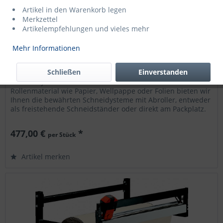
Artikel in den Warenkorb legen
Merkzettel
Artikelempfehlungen und vieles mehr
Mehr Informationen
Schneidständer Mod. 259 | 75 cm
Wandgerät für Packpapier, Wellpappe, Folie etc.
Schließen
Einverstanden
Schneidsystem: Modul 2000 Für den Einsatz von
Rollenmaterial wie Papier, Wellpappe oder Folien bieten wir
Ihnen die bewährten Schneidysteme mit Abroller, entweder
als freistehende Schneidständer oder direkt am Packplatz.
Die Geräte...
477,00 €
*
per Stück
Artikel merken