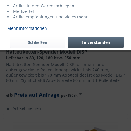
Artikel in den Warenkorb legen
Merkzettel
Artikelempfehlungen und vieles mehr
Mehr Informationen
Schließen
Einverstanden
Haftetiketten-Spender Modell DISP
lieferbar in 80, 120, 180 bzw. 250 mm
Haftetiketten-Spender Modell DISP für innen- und
außengewickelte Rollen, innengewickelt bis 240 mm,
außengewickelt bis 170 mm Abbgebildet ist das Modell DISP
80 mm (Symbolbild) Arbeitsbreite 80 mm mit 1 Rollenteiler
120 mm mit 2...
ab
Preis auf Anfrage
*
per Stück
Artikel merken