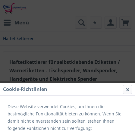
Menü
Haftetikettierer
Haftetikettierer für selbstklebende Etiketten /
Warnetiketten - Tischspender, Wandspender,
Handgeräte und Elektrische Spender
Cookie-Richtlinien
Filtern
Diese Website verwendet Cookies, um Ihnen die
bestmögliche Funktionalität bieten zu können. Wenn Sie
damit nicht einverstanden sein sollten, stehen Ihnen
folgende Funktionen nicht zur Verfügung: