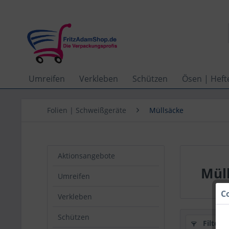
Umreifen
Verkleben
Schützen
Ösen | Heft
Folien | Schweißgeräte
Müllsäcke
Aktionsangebote
Mül
Umreifen
C
Verkleben
Schützen
Filtern