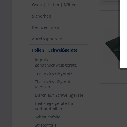
Ösen | Heften | Nähen
Sicherheit
Kennzeichnen
Abreißapparate
Folien | Schweißgeräte
Impuls -
Zangenschweißgeräte
Tischschweißgeräte
Tischschweißgeräte
Medizin
Durchlauf-Schweißgeräte
Heißsiegelgeräte für
Verbundfolien
Schlauchfolie
Stretchfolie