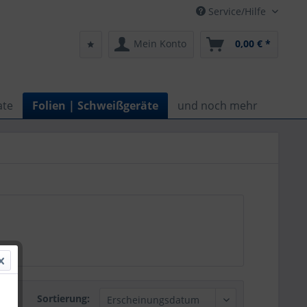
Service/Hilfe
Mein Konto
0,00 € *
ate
Folien | Schweißgeräte
und noch mehr
Sortierung: