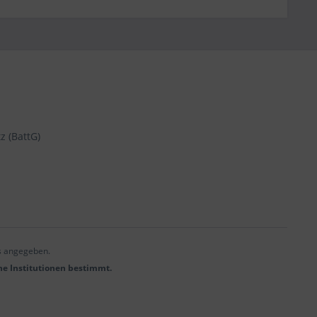
z (BattG)
s angegeben.
he Institutionen bestimmt.