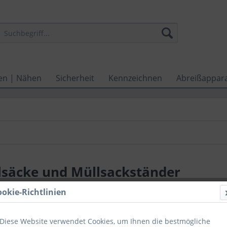
en | Nähen
Sicherheit
Kennzeichnen
Abreißappar
lsäcke und Müllsackständer
ookie-Richtlinien
Diese Website verwendet Cookies, um Ihnen die bestmögliche