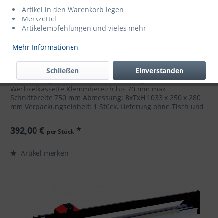
Artikel in den Warenkorb legen
Merkzettel
Artikelempfehlungen und vieles mehr
Mehr Informationen
Anbau-Schneidvorrichtung 750 mm
mit Wechselkassette
Schließen
Einverstanden
Bezeichnung: Anbau-Schneidvorrichtung Modul 5000 mit
Wechselkassette Klemmbereich bis 70 mm max.
Schnittbreite 750 mm Abmessung: BxTxH 1033 x 250 x 280
mm Verpackungseinheit: 1 Stück, Lieferung ohne Tisch und
Verbrauchsmaterial ©...
392,00 €
*
per Stück
Artikel merken