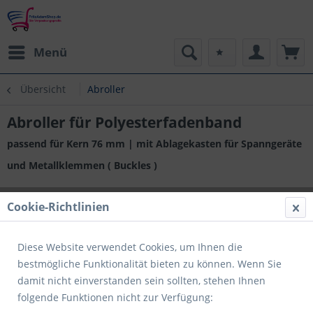
Menü
Übersicht
Abroller
Abroller für Polyesterfadenband
passend für Kern 76 mm | mit Ablagekasten für Spanngeräte
und Metallklemmen ( Buckles )
Cookie-Richtlinien
Diese Website verwendet Cookies, um Ihnen die
bestmögliche Funktionalität bieten zu können. Wenn Sie
damit nicht einverstanden sein sollten, stehen Ihnen
folgende Funktionen nicht zur Verfügung: