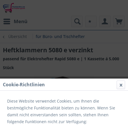
Menü
Übersicht
für Büro- und Tischhefter
Heftklammern 5080 e verzinkt
passend für Elektrohefter Rapid 5080 e | 1 Kassette á 5.000
Stück
Cookie-Richtlinien
Diese Website verwendet Cookies, um Ihnen die
bestmögliche Funktionalität bieten zu können. Wenn Sie
damit nicht einverstanden sein sollten, stehen Ihnen
folgende Funktionen nicht zur Verfügung: