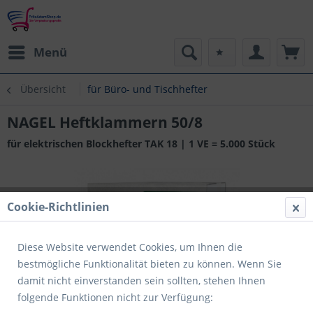
Menü
Übersicht
für Büro- und Tischhefter
NAGEL Heftklammern 50/8
für elektrischen Blockhefter TAK 18 | 1 VE = 5.000 Stück
Cookie-Richtlinien
Diese Website verwendet Cookies, um Ihnen die
bestmögliche Funktionalität bieten zu können. Wenn Sie
damit nicht einverstanden sein sollten, stehen Ihnen
folgende Funktionen nicht zur Verfügung: