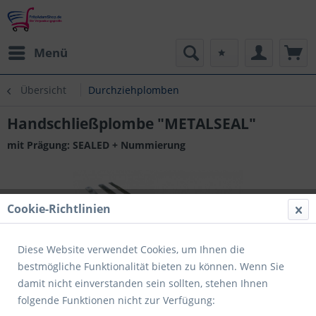
Menü
Übersicht
Durchziehplomben
Handschließplombe "METALSEAL"
mit Prägung: SEALED + Nummierung
Cookie-Richtlinien
Diese Website verwendet Cookies, um Ihnen die
bestmögliche Funktionalität bieten zu können. Wenn Sie
damit nicht einverstanden sein sollten, stehen Ihnen
folgende Funktionen nicht zur Verfügung: