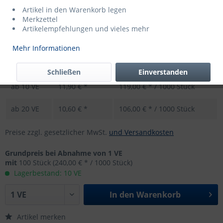
Artikel in den Warenkorb legen
Merkzettel
Menge
Preis per VE
Grundpreis
Artikelempfehlungen und vieles mehr
bis
4
VE
24,00 € *
240,00 € * / 1000 Stück
Mehr Informationen
ab
5
VE
14,40 € *
144,00 € * / 1000 Stück
Schließen
Einverstanden
ab
10
VE
11,90 € *
119,00 € * / 1000 Stück
ab
20
VE
10,60 € *
106,00 € * / 1000 Stück
Preise zzgl. gesetzlicher MwSt.
und Versandkosten
Grundpreis bei Abnahme von 1 VE
mit
100 Stück
(240,00 € * / 1000 Stück)
Lagerbestand: 10 VE
In den
Warenkorb
Artikel merken