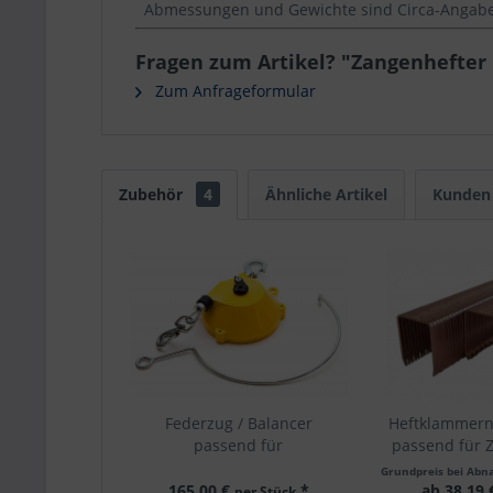
Abmessungen und Gewichte sind Circa-Angaben
Fragen zum Artikel? "Zangenhefter 
Zum Anfrageformular
Zubehör
4
Ähnliche Artikel
Kunden 
Federzug / Balancer
Heftklammern
passend für
passend für 
Sacknähmaschine Modell
130 Hand + L
Fischbein F + NP7A
5.000 Stück /
165,00 €
*
ab 38,19
per Stück