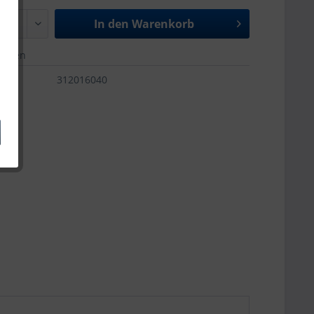
In den
Warenkorb
merken
312016040