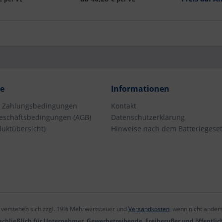
ck
Stück
ce
Informationen
d Zahlungsbedingungen
Kontakt
eschäftsbedingungen (AGB)
Datenschutzerklärung
duktübersicht)
Hinweise nach dem Batteriegeset
e verstehen sich zzgl. 19% Mehrwertsteuer und
Versandkosten
, wenn nicht ander
chließlich für Unternehmer, Gewerbetreibende, Freiberufler und öffentlic