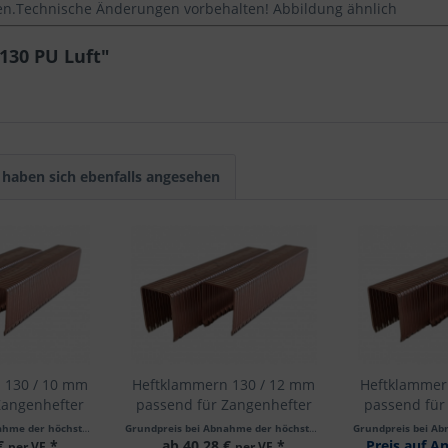
.Technische Änderungen vorbehalten! Abbildung ähnlich
130 PU Luft"
haben sich ebenfalls angesehen
 130 / 10 mm
Heftklammern 130 / 12 mm
Heftklammer
Zangenhefter
passend für Zangenhefter
passend für
uft | 1 VE =
130 Hand + Luft | 1 VE =
130 Hand + 
per VE
Grundpreis bei Abnahme der höchsten Staffelmenge 1 VE mit
5000 Stück
(7,64 €
Grundpreis bei Abnahme der höchsten Staffelmenge 1 VE mit
* / 1000 Stück)
5
/ MM: 25.000
5.000 Stück // MM: 10.000
80.00
 €
*
ab 40,28 €
*
Preis auf A
per VE
per VE