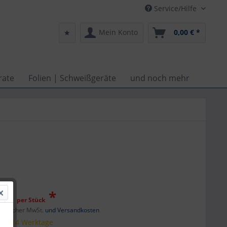
Service/Hilfe
Mein Konto
0,00 € *
rate
Folien | Schweißgeräte
und noch mehr
0 €
*
per Stück
setzlicher MwSt.
und Versandkosten
 ca. 14 Werktage