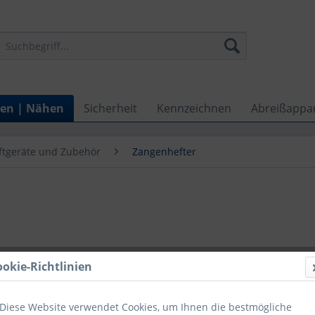
ten | Nähen
Sicherheit
Kennzeichnen
Abreißappa
ftgeräte und Zubehör
Zangenhefter
ookie-Richtlinien
689,0
Preise zzgl. ge
Diese Website verwendet Cookies, um Ihnen die bestmögliche
Lieferzeit