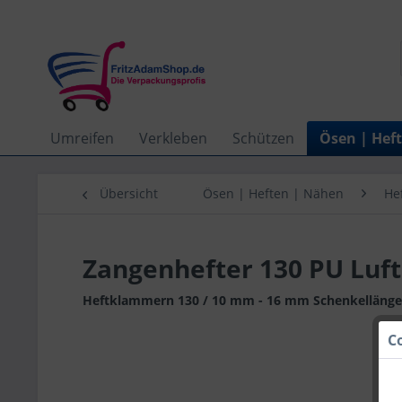
Umreifen
Verkleben
Schützen
Ösen | Hef
Übersicht
Ösen | Heften | Nähen
He
Zangenhefter 130 PU Luft
Heftklammern 130 / 10 mm - 16 mm Schenkellänge
C