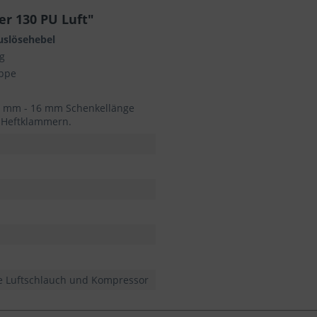
r 130 PU Luft"
uslösehebel
g
appe
0 mm - 16 mm Schenkellänge
 Heftklammern.
ne Luftschlauch und Kompressor