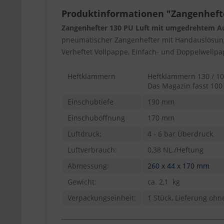
Produktinformationen "Zangenhefte
Zangenhefter 130 PU Luft mit umgedrehtem A
pneumatischer Zangenhefter mit Handauslösun
Verheftet Vollpappe, Einfach- und Doppelwellp
Heftklammern
Heftklammern 130 / 1
Das Magazin fasst 100
Einschubtiefe
190 mm
Einschuböffnung
170 mm
Luftdruck:
4 - 6 bar Überdruck
Luftverbrauch:
0,38 NL./Heftung
Abmessung:
260 x 44 x 170 mm
Gewicht:
ca. 2,1 kg
Verpackungseinheit:
1 Stück, Lieferung oh