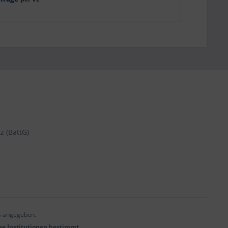
z (BattG)
s angegeben.
he Institutionen bestimmt.