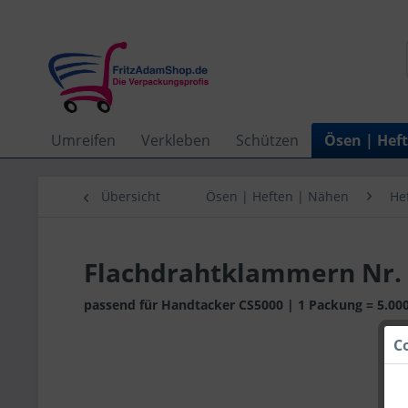
Umreifen
Verkleben
Schützen
Ösen | Hef
Übersicht
Ösen | Heften | Nähen
He
Flachdrahtklammern Nr. 5
passend für Handtacker CS5000 | 1 Packung = 5.00
C