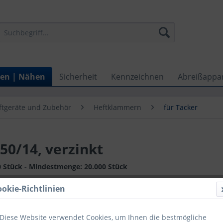
ten | Nähen
Sicherheit
Kennzeichnen
Abreißappa
ftgeräte und Zubehör
Heftklammern
für Tacker
0/14, verzinkt
0 Stück - Mindestmenge: 20.000 Stück
ookie-Richtlinien
Artik
Diese Website verwendet Cookies, um Ihnen die bestmögliche