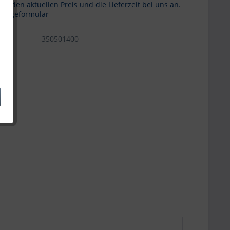
Sie den aktuellen Preis und die Lieferzeit bei uns an.
frageformular
350501400