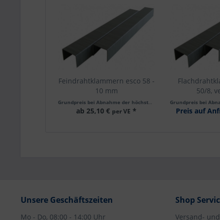
Feindrahtklammern esco 58 -
Flachdrahtk
10 mm
50/8, v
passend für Handtacker esco
passend für
Grundpreis bei Abnahme der höchsten Staffelmenge 1 VE mit
50
58 | 1 Packung = 5.000 Stück
CS5000 | 1 Pa
ab 25,10 €
*
Preis auf An
per VE
Stück - Mi
20.000
Unsere Geschäftszeiten
Shop Servi
Mo - Do, 08:00 - 14:00 Uhr
Versand- un