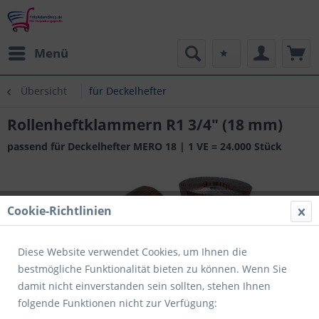
Menü
Übersicht
für Deckelhefter
Rollenheftklammern R1 3/4" (18 mm)
passend für Deckelhefter MERO 18 | 1 VE = 24.000 Stück
Cookie-Richtlinien
Diese Website verwendet Cookies, um Ihnen die
bestmögliche Funktionalität bieten zu können. Wenn Sie
damit nicht einverstanden sein sollten, stehen Ihnen
folgende Funktionen nicht zur Verfügung: