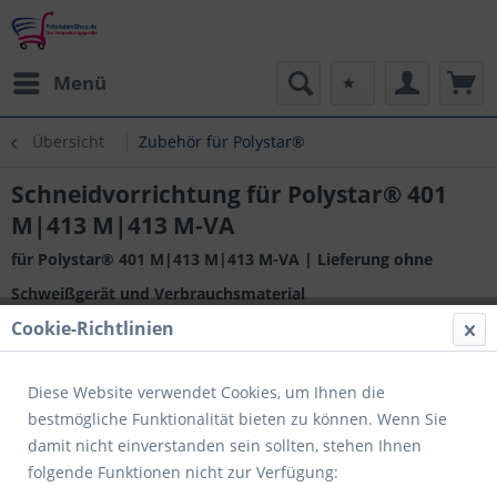
Menü
Übersicht
Zubehör für Polystar®
Schneidvorrichtung für Polystar® 401
M|413 M|413 M-VA
für Polystar® 401 M|413 M|413 M-VA | Lieferung ohne
Schweißgerät und Verbrauchsmaterial
Cookie-Richtlinien
Diese Website verwendet Cookies, um Ihnen die
bestmögliche Funktionalität bieten zu können. Wenn Sie
damit nicht einverstanden sein sollten, stehen Ihnen
folgende Funktionen nicht zur Verfügung: