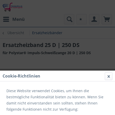
Menü
Übersicht
Ersatzheizbänder
Ersatzheizband 25 D | 250 DS
für Polystar® Impuls-Schweißzange 20 D | 250 DS
Cookie-Richtlinien
Diese Website verwendet Cookies, um Ihnen die
bestmögliche Funktionalität bieten zu können. Wenn Sie
damit nicht einverstanden sein sollten, stehen Ihnen
folgende Funktionen nicht zur Verfügung: