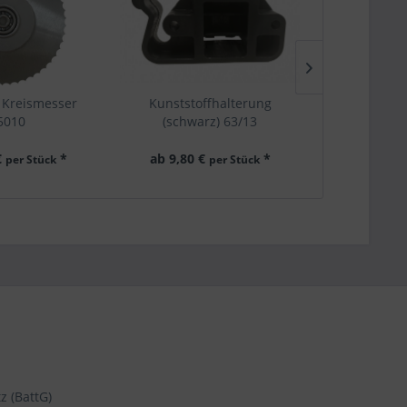
- Kreismesser
Kunststoffhalterung
Schneidschli
5010
(schwarz) 63/13
6
 Kassette mit
passend für Schneidständer
passend für
ser 62501
senkrecht
waagerech
€
*
ab 9,80 €
*
ab 80,60
per Stück
per Stück
OHNE Mes
z (BattG)