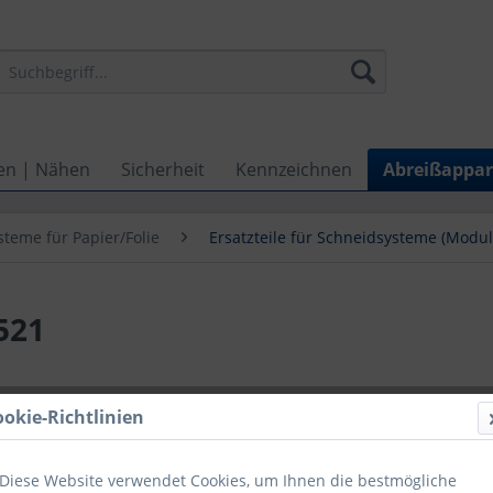
en | Nähen
Sicherheit
Kennzeichnen
Abreißappar
teme für Papier/Folie
Ersatzteile für Schneidsysteme (Modul
521
ookie-Richtlinien
Menge
Diese Website verwendet Cookies, um Ihnen die bestmögliche
bis
2
Satz