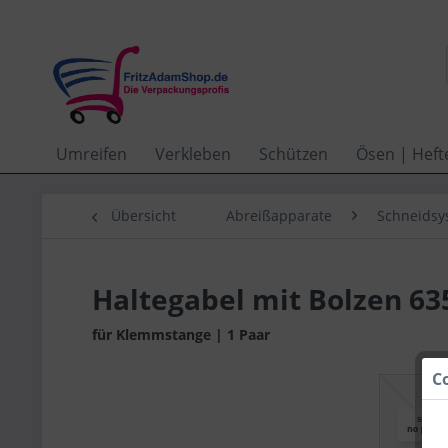
Umreifen
Verkleben
Schützen
Ösen | Heft
Übersicht
Abreißapparate
Schneidsys
Haltegabel mit Bolzen 63
für Klemmstange | 1 Paar
C