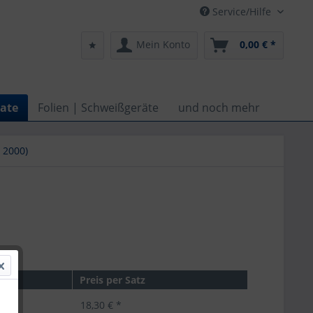
Service/Hilfe
Mein Konto
0,00 € *
ate
Folien | Schweißgeräte
und noch mehr
 2000)
Preis per Satz
18,30 € *