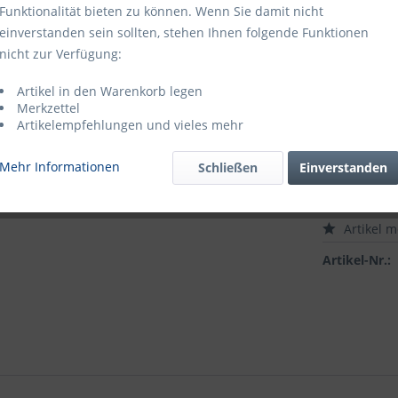
Funktionalität bieten zu können. Wenn Sie damit nicht
ab
3
Satz
einverstanden sein sollten, stehen Ihnen folgende Funktionen
nicht zur Verfügung:
ab
5
Satz
Artikel in den Warenkorb legen
Merkzettel
Preise zzgl.
Artikelempfehlungen und vieles mehr
Lieferzeit
Mehr Informationen
Schließen
Einverstanden
Artikel 
Artikel-Nr.: