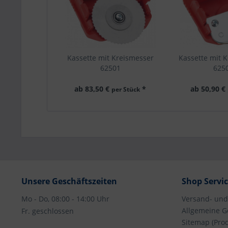
Kassette mit Kreismesser
Kassette mit Kl
62501
625
passend für alle unsere
passend für 
Schneidsysteme
Schneid
ab 83,50 €
*
ab 50,90 €
per Stück
Unsere Geschäftszeiten
Shop Servi
Mo - Do, 08:00 - 14:00 Uhr
Versand- un
Allgemeine G
Fr. geschlossen
Sitemap (Pro