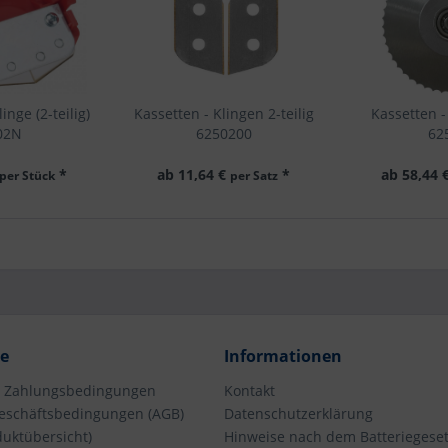
inge (2-teilig)
Kassetten - Klingen 2-teilig
Kassetten 
02N
6250200
62
alle unsere
passend für Kassette mit
passend für
systeme
Klinge (2-teilig) 62502 N | 1
Kreismes
*
ab 11,64 €
*
ab 58,44 
per Stück
per Satz
Satz (2 Stück)
ce
Informationen
d Zahlungsbedingungen
Kontakt
eschäftsbedingungen (AGB)
Datenschutzerklärung
duktübersicht)
Hinweise nach dem Batteriegeset