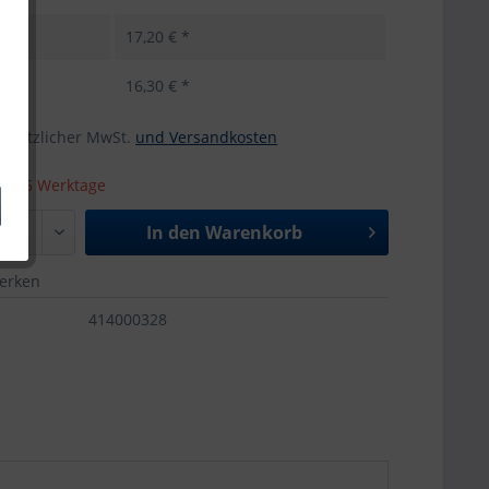
17,20 € *
16,30 € *
 gesetzlicher MwSt.
und Versandkosten
 ca. 5 Werktage
In den
Warenkorb
merken
414000328