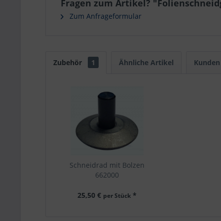
Fragen zum Artikel? "Folienschneid
Zum Anfrageformular
Zubehör
1
Ähnliche Artikel
Kunden 
Schneidrad mit Bolzen
662000
passend für
Folienschneidgeräte VARIO-
25,50 €
*
per Stück
CUT