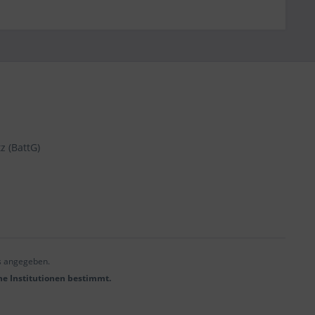
z (BattG)
s angegeben.
he Institutionen bestimmt.