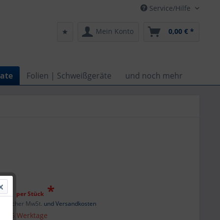
Service/Hilfe
Mein Konto
0,00 € *
ate
Folien | Schweißgeräte
und noch mehr
0 €
*
per Stück
setzlicher MwSt.
und Versandkosten
 ca. 5 Werktage