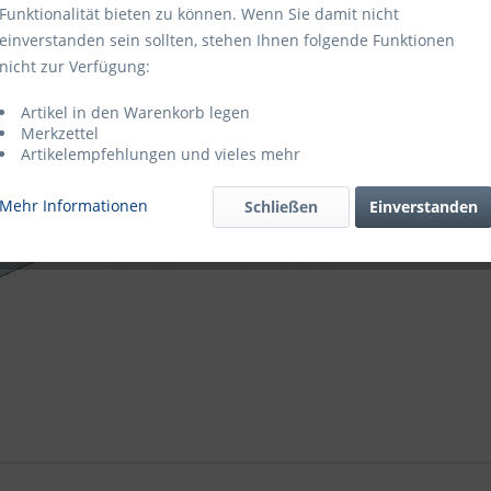
Funktionalität bieten zu können. Wenn Sie damit nicht
einverstanden sein sollten, stehen Ihnen folgende Funktionen
nicht zur Verfügung:
Artikel 
Artikel in den Warenkorb legen
Artikel-Nr.:
Merkzettel
Diesen Artik
Artikelempfehlungen und vieles mehr
Mehr Informationen
Schließen
Einverstanden