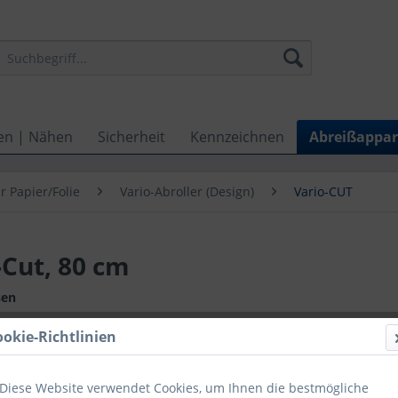
en | Nähen
Sicherheit
Kennzeichnen
Abreißappar
r Papier/Folie
Vario-Abroller (Design)
Vario-CUT
-Cut, 80 cm
sen
ookie-Richtlinien
172,9
Preise zzgl. ge
Diese Website verwendet Cookies, um Ihnen die bestmögliche
Lieferzeit