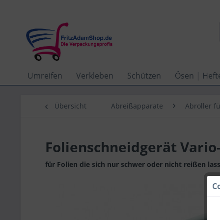
Umreifen
Verkleben
Schützen
Ösen | Heft
Übersicht
Abreißapparate
Abroller fü
Folienschneidgerät Vario
für Folien die sich nur schwer oder nicht reißen las
C