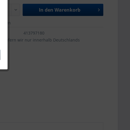
In den
Warenkorb
merken
413797180
el liefern wir nur innerhalb Deutschlands